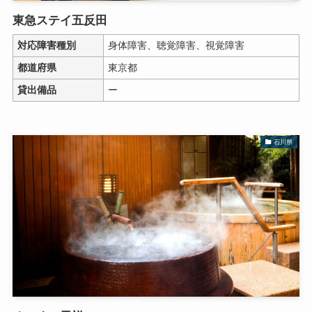
東急ステイ五反田
対応障害種別
身体障害、聴覚障害、視覚障害
都道府県
東京都
貸出備品
ー
石川県