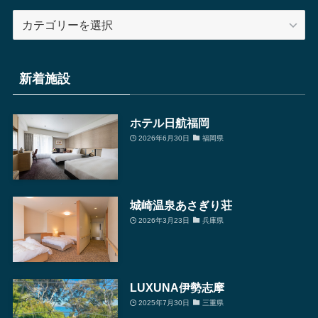
エ
リ
ア
別
新着施設
検
索
ホテル日航福岡
2026年6月30日
福岡県
城崎温泉あさぎり荘
2026年3月23日
兵庫県
LUXUNA伊勢志摩
2025年7月30日
三重県