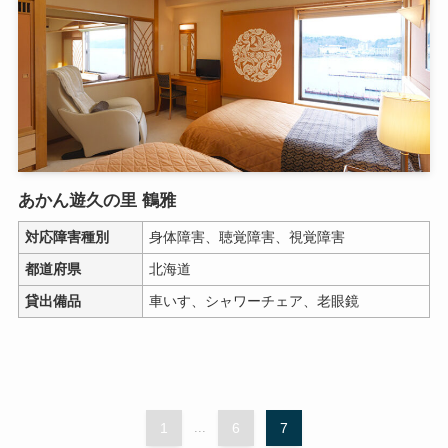
あかん遊久の里 鶴雅
対応障害種別
身体障害、聴覚障害、視覚障害
都道府県
北海道
貸出備品
車いす、シャワーチェア、老眼鏡
1
...
6
7