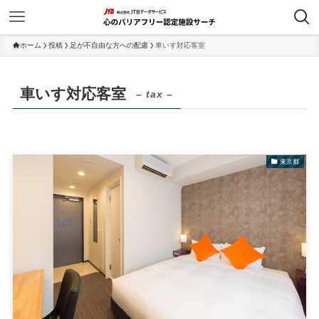
ホーム
投稿
足が不自由な方への配慮
車いす対応客室
車いす対応客室
– tax –
東京都