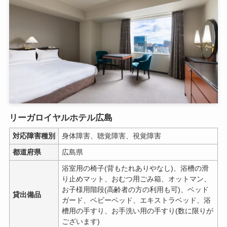
リーガロイヤルホテル広島
対応障害種別
身体障害、聴覚障害、視覚障害
都道府県
広島県
浴室用の椅子(背もたれありやなし)、浴槽の滑
り止めマット、おむつ用ごみ箱、オットマン、
お子様用階段(高齢者の方の利用も可)、ベッド
貸出備品
ガード、ベビーベッド、エキストラベッド、浴
槽用の手すり、お手洗い用の手すり(数に限りが
ございます)