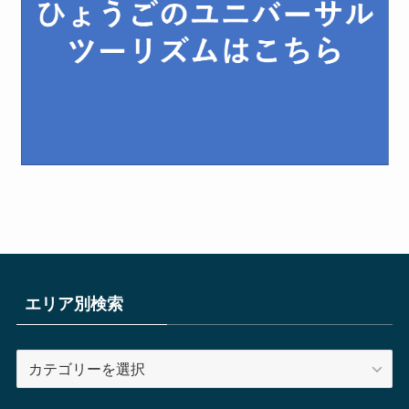
エリア別検索
エ
リ
ア