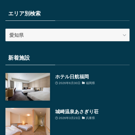
エリア別検索
エ
リ
ア
別
新着施設
検
索
ホテル日航福岡
2026年6月30日
福岡県
城崎温泉あさぎり荘
2026年3月23日
兵庫県