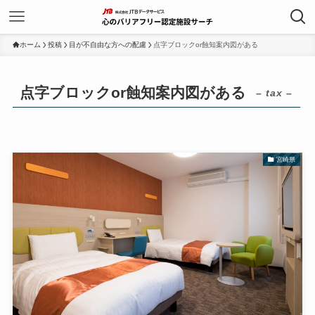
ホーム
投稿
目が不自由な方への配慮
点字ブロックor蝕知案内図がある
点字ブロックor蝕知案内図がある
– tax –
宮崎県