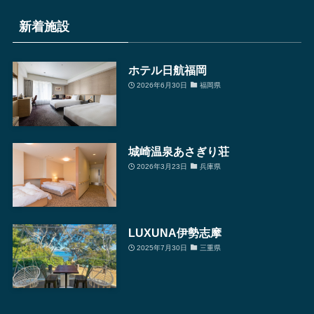
ア
別
新着施設
検
索
ホテル日航福岡
2026年6月30日
福岡県
城崎温泉あさぎり荘
2026年3月23日
兵庫県
LUXUNA伊勢志摩
2025年7月30日
三重県