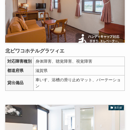
北ビワコホテルグラツィエ
対応障害種別
身体障害、聴覚障害、視覚障害
都道府県
滋賀県
車いす、浴槽の滑り止めマット、パーテーショ
貸出備品
ン
東京都