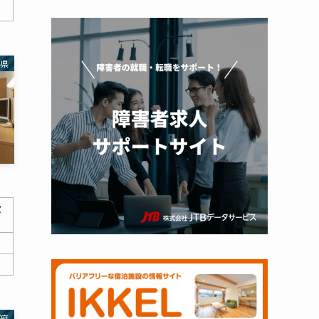
馬県
覚
都府