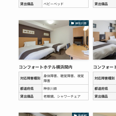
貸出備品
ベビーベッド
貸出備品
神奈川県
コンフォートホテル横浜関内
コンフォー
身体障害、聴覚障害、視覚
対応障害種別
対応障害種別
障害
都道府県
神奈川県
都道府県
貸出備品
老眼鏡、シャワーチェア
貸出備品
東京都