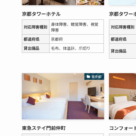
京都タワーホテル
京都タワー
身体障害、聴覚障害、視覚
対応障害種別
対応障害種別
障害
都道府県
京都府
都道府県
貸出備品
毛布、体温計、爪切り
貸出備品
東京都
東急ステイ門前仲町
コンフォー