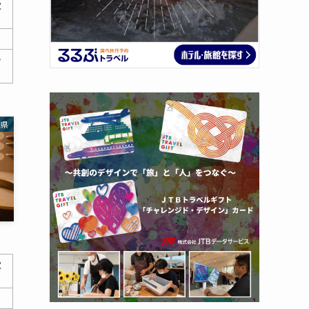
覚
滑
知県
覚