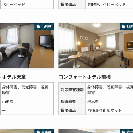
ベビーベッド
貸出備品
老眼鏡、ベビーベッド
山形県
群
トホテル天童
コンフォートホテル前橋
身体障害、聴覚障害、視覚
身体障害、聴覚障害、視
対応障害種別
障害
障害
山形県
都道府県
群馬県
ー
貸出備品
浴槽滑り止めマット
三重県
京