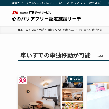
障害があっても安心して泊まれる施設（心のバリアフリー認定施設）｜J
ホーム
投稿
足が不自由な方への配慮
車いすでの単独移動が可能
車いすでの単独移動が可能
– tax –
京都府