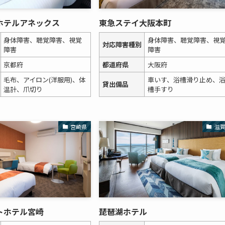
ホテルアネックス
東急ステイ大阪本町
身体障害、聴覚障害、視覚
身体障害、聴覚障害、視
対応障害種別
障害
障害
京都府
都道府県
大阪府
毛布、アイロン(洋服用)、体
車いす、浴槽滑り止め、
貸出備品
温計、爪切り
槽手すり
宮崎県
滋
トホテル宮崎
琵琶湖ホテル