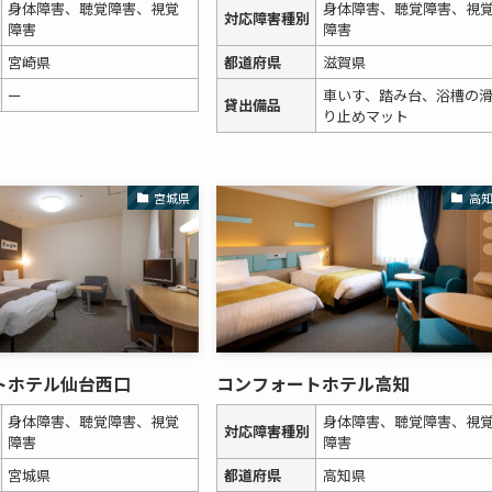
身体障害、聴覚障害、視覚
身体障害、聴覚障害、視
対応障害種別
障害
障害
宮崎県
都道府県
滋賀県
ー
車いす、踏み台、浴槽の
貸出備品
り止めマット
宮城県
高
トホテル仙台西口
コンフォートホテル高知
身体障害、聴覚障害、視覚
身体障害、聴覚障害、視
対応障害種別
障害
障害
宮城県
都道府県
高知県