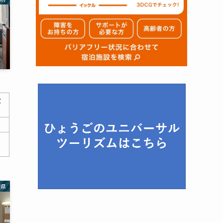
覚
、
田県