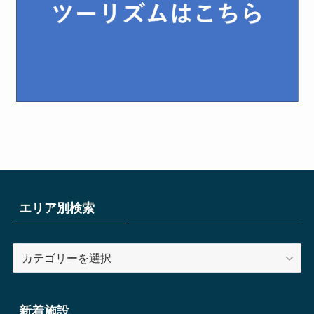
エリア別検索
エ
リ
ア
別
新着施設