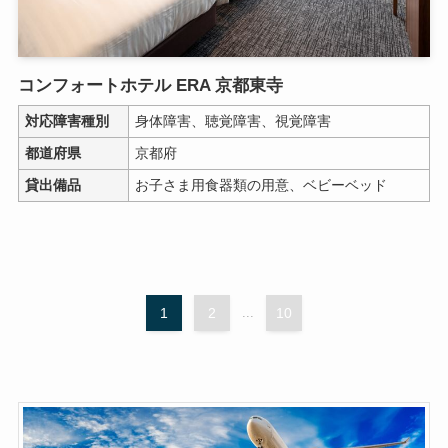
コンフォートホテル ERA 京都東寺
対応障害種別
身体障害、聴覚障害、視覚障害
都道府県
京都府
貸出備品
お子さま用食器類の用意、ベビーベッド
1
2
...
10