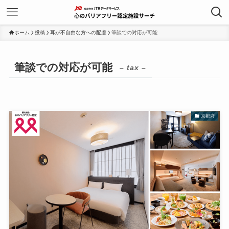
ホーム
投稿
耳が不自由な方への配慮
筆談での対応が可能
筆談での対応が可能
– tax –
京都府