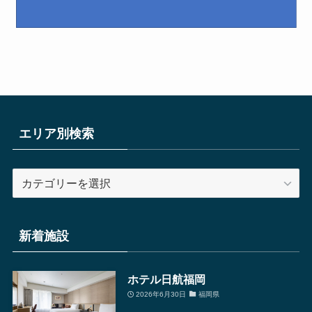
エリア別検索
エ
リ
ア
別
新着施設
検
索
ホテル日航福岡
2026年6月30日
福岡県