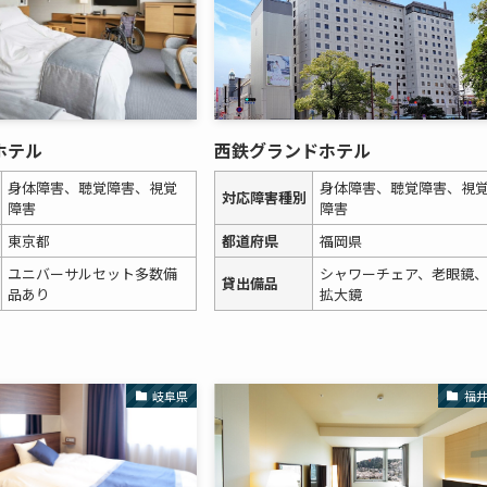
ホテル
西鉄グランドホテル
身体障害、聴覚障害、視覚
身体障害、聴覚障害、視
対応障害種別
障害
障害
東京都
都道府県
福岡県
ユニバーサルセット多数備
シャワーチェア、老眼鏡
貸出備品
品あり
拡大鏡
岐阜県
福