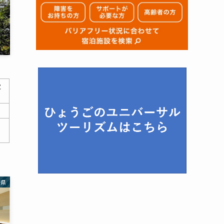
覚
、
井県