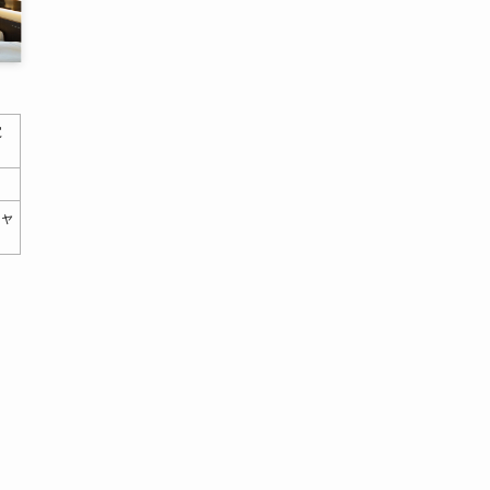
覚
ャ
、