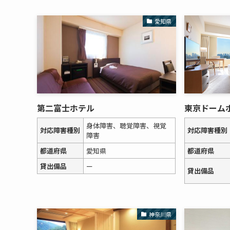
愛知県
第二富士ホテル
東京ドーム
身体障害、聴覚障害、視覚
対応障害種別
対応障害種別
障害
都道府県
愛知県
都道府県
貸出備品
ー
貸出備品
神奈川県