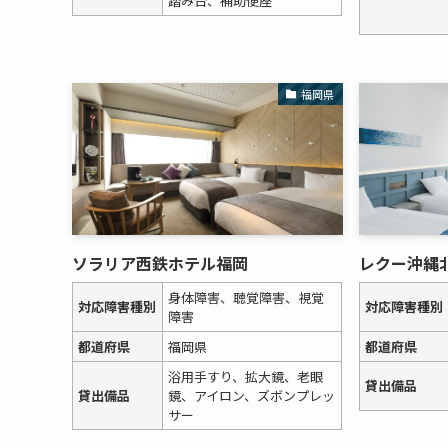
踏み台、補助便座
福岡県
ソラリア西鉄ホテル福岡
レクー沖縄
身体障害、聴覚障害、視覚
対応障害種別
対応障害種別
障害
都道府県
福岡県
都道府県
浴用手すり、拡大鏡、老眼
貸出備品
貸出備品
鏡、アイロン、ズボンプレッ
サー