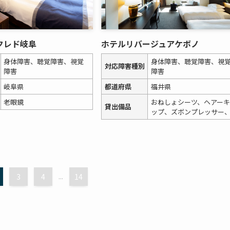
クレド岐阜
ホテルリバージュアケボノ
身体障害、聴覚障害、視覚
身体障害、聴覚障害、視
対応障害種別
障害
障害
岐阜県
都道府県
福井県
老眼鏡
おねしょシーツ、ヘアーキ
貸出備品
ップ、ズボンプレッサー
3
4
...
14