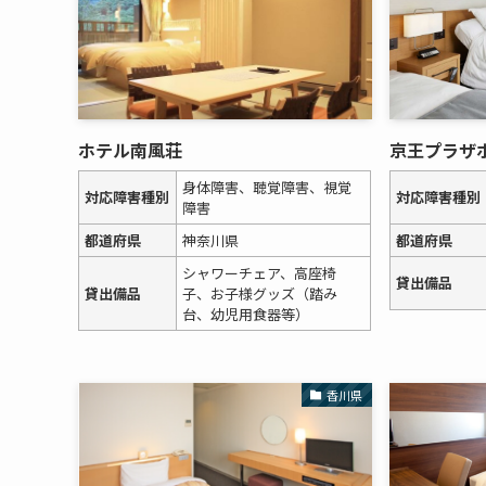
ホテル南風荘
京王プラザ
身体障害、聴覚障害、視覚
対応障害種別
対応障害種別
障害
都道府県
神奈川県
都道府県
シャワーチェア、高座椅
貸出備品
貸出備品
子、お子様グッズ（踏み
台、幼児用食器等）
香川県