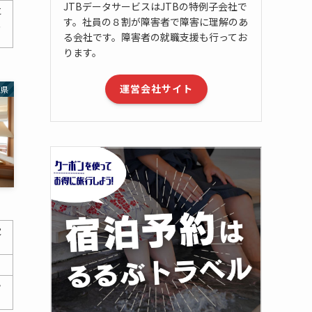
JTBデータサービスはJTBの特例子会社で
に
す。社員の８割が障害者で障害に理解のあ
能
る会社です。障害者の就職支援も行ってお
ります。
運営会社サイト
庫県
覚
滑