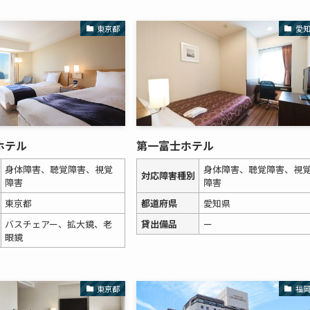
東京都
愛
ホテル
第一富士ホテル
身体障害、聴覚障害、視覚
身体障害、聴覚障害、視
対応障害種別
障害
障害
東京都
都道府県
愛知県
バスチェアー、拡大鏡、老
貸出備品
ー
眼鏡
東京都
福