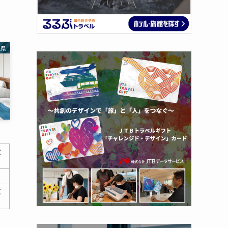
縄県
覚
バ