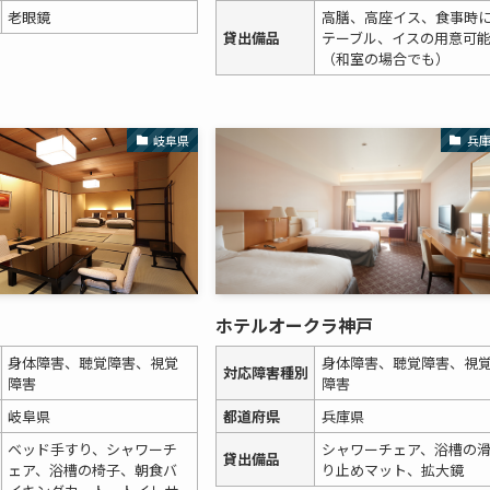
老眼鏡
高膳、高座イス、食事時
貸出備品
テーブル、イスの用意可
（和室の場合でも）
岐阜県
兵
ホテルオークラ神戸
身体障害、聴覚障害、視覚
身体障害、聴覚障害、視
対応障害種別
障害
障害
岐阜県
都道府県
兵庫県
ベッド手すり、シャワーチ
シャワーチェア、浴槽の
貸出備品
ェア、浴槽の椅子、朝食バ
り止めマット、拡大鏡