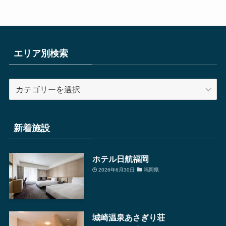
エリア別検索
エ
リ
ア
別
新着施設
検
索
ホテル日航福岡
2026年6月30日
福岡県
城崎温泉あさぎり荘