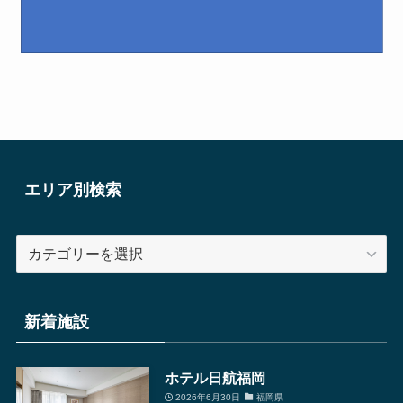
エリア別検索
エ
リ
ア
別
新着施設
検
索
ホテル日航福岡
2026年6月30日
福岡県