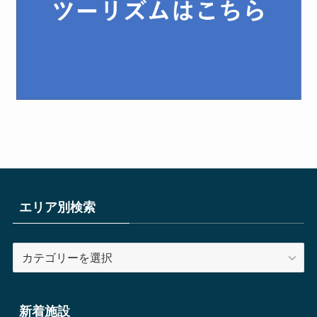
エリア別検索
エ
リ
ア
別
新着施設