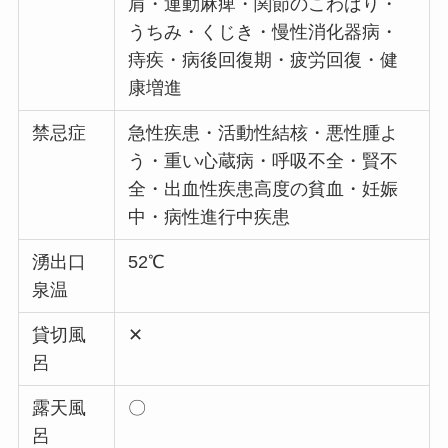
肩・運動麻痺・関節のこわばり・
うちみ・くじき・慢性消化器病・
痔疾・病後回復期・疲労回復・健
康増進
禁忌症
急性疾患・活動性結核・悪性腫よ
う・重い心蔵病・呼吸不全・賢不
全・出血性疾患高度の貧血・妊娠
中・病性進行中疾患
湧出口
52℃
泉温
貸切風
✕
呂
露天風
〇
呂