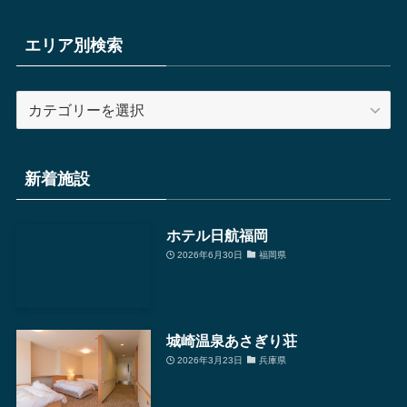
エリア別検索
エ
リ
ア
別
新着施設
検
索
ホテル日航福岡
2026年6月30日
福岡県
城崎温泉あさぎり荘
2026年3月23日
兵庫県