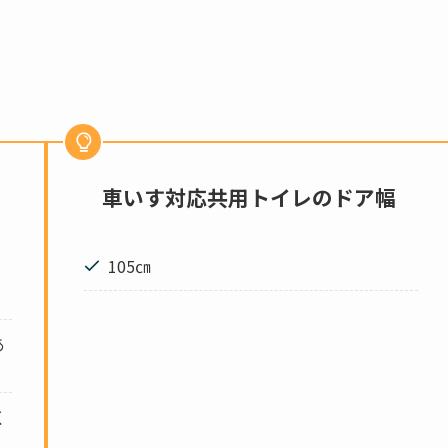
車いす対応共用トイレのドア幅
105㎝
あ
く