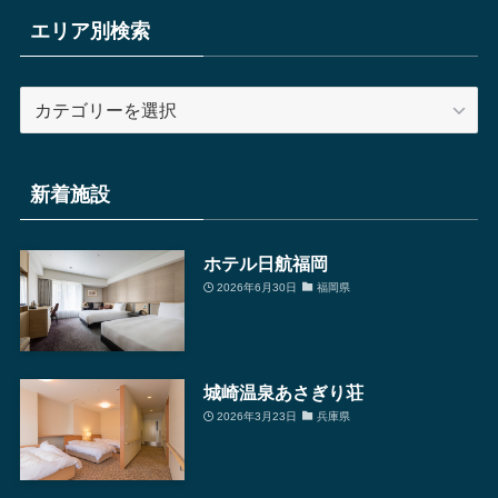
エリア別検索
エ
リ
ア
別
新着施設
検
索
ホテル日航福岡
2026年6月30日
福岡県
城崎温泉あさぎり荘
2026年3月23日
兵庫県